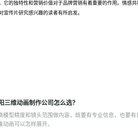
，它的独特性和营销价值对于品牌营销有着重要的作用。情感共
对宣传片研究感兴趣的读者有所启发。
阳三维动画制作公司怎么选？
绕模型精度和镜头范围做内容，既要有专业信息，也要有
维动画可以怎样展开。