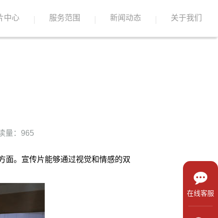
片中心
服务范围
新闻动态
关于我们
读量：965
方面。宣传片能够通过视觉和情感的双
在线客服