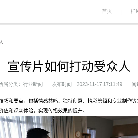
首页
样
人
宣传片如何打动受众人
所属分类：行业新闻
发布时间：2023-11-17 17:11:49
阅
技巧和要点，包括情感共鸣、独特创意、精彩剪辑和专业制作等
价值和观众体验，实现传播效果的提升。