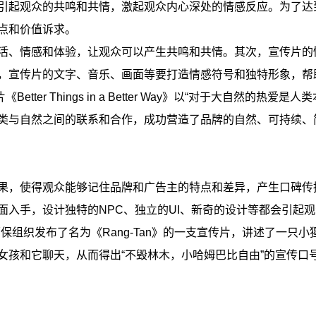
引起观众的共鸣和共情，激起观众内心深处的情感反应。为了达
点和价值诉求。
活、情感和体验，让观众可以产生共鸣和共情。其次，宣传片的
，宣传片的文字、音乐、画面等要打造情感符号和独特形象，帮
传片《Better Things in a Better Way》以“对于大自然
类与自然之间的联系和合作，成功营造了品牌的自然、可持续、
果，使得观众能够记住品牌和广告主的特点和差异，产生口碑传
面入手，设计独特的NPC、独立的UI、新奇的设计等都会引起
eace环保组织发布了名为《Rang-Tan》的一支宣传片，讲述了
女孩和它聊天，从而得出“不毁林木，小哈姆巴比自由”的宣传口