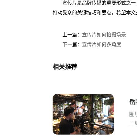
宣传片是品牌传播的重要形式之一
打动受众的关键技巧和要点，希望本文
上一篇：
宣传片如何拍摄场景
下一篇：
宣传片如何多角度
相关推荐
岳
围
三