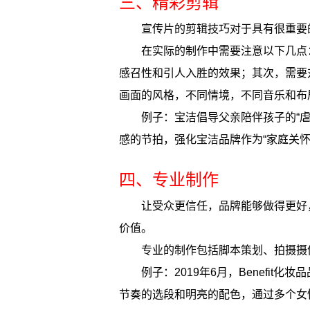
三、精彩剪辑
宣传片的剪辑技巧对于具有很重要
在实际的制作中需要注意以下几点
感召性和引人入胜的效果；其次，需要
画面的风格，不同情境，不同音乐和布
例子：宝洁倡导父亲陪伴孩子的“虐狗”广告
感的节拍，强化宝洁品牌作为“家庭关怀
四、专业制作
让受众更信任，品牌能够做得更好
价值。
专业的制作包括脚本策划、拍摄摄
例子：2019年6月，Benefit化妆品
节奏的选段和明亮的配色，通过多个女