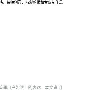
鸣、独特创意、精彩剪辑和专业制作是
普通用户能跟上的表达。本文说明