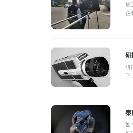
物
企
合
新
研
研
下
技
秦
如