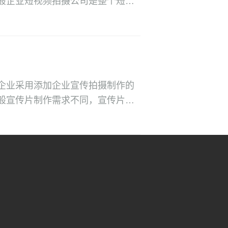
般企业短视频拍摄公司是整个短视
着重要的作用。下面就由【视频工
关内容分享。
企业采用添加企业宣传拍摄制作的
般宣传片制作需求不同，宣传片制
在整个的宣传片制作过程中起着重
宣传片的制作细节也不同。