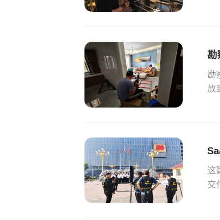
勘
勘
放
S
这
交