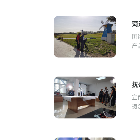
菏
围
产
抚
宣
摄