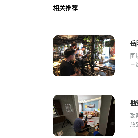
相关推荐
岳
围
三
勘
勘
放