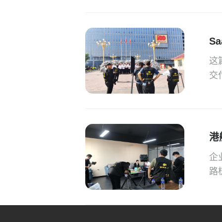
S
这
交
港
企
路