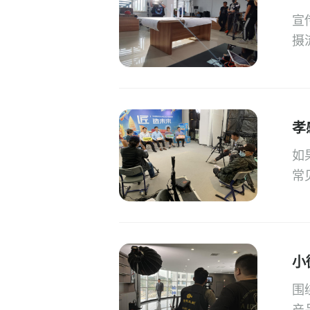
宣
摄
孝
如
常
小
围
产