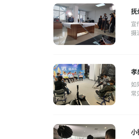
抚
宣
摄
孝
如
常
小