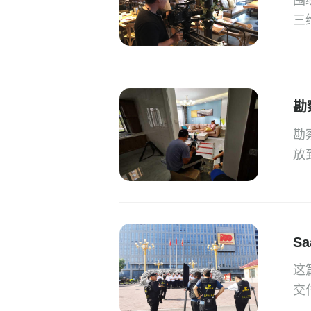
围
三
勘
勘
放
S
这
交