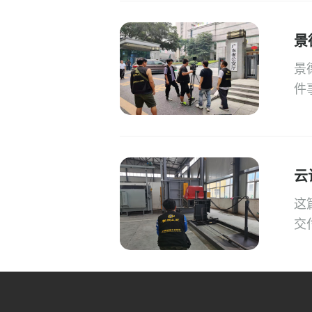
景
景
件
云
这
交