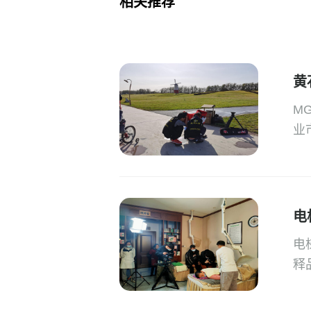
相关推荐
黄
M
业
电
电
释