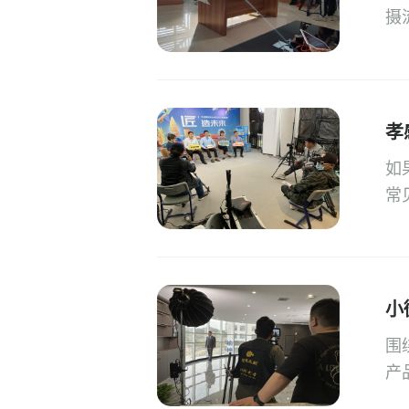
摄
孝
如
常
小
围
产