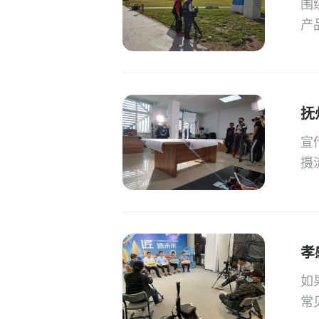
围
产
抚
宣
摄
孝
如
常