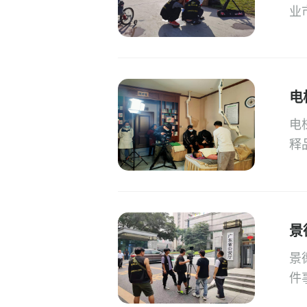
业
电
电
释
景
景
件